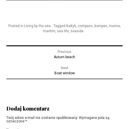
Posted in
Living by the sea
Tagged
Bałtyk
,
compass
,
kompas
,
marine
,
maritim
,
sea life
,
seaside
Nawigacja
Previous
wpisu
Previous
Autum beach
post:
Next
Next
Boat window
post:
Dodaj komentarz
Twój adres e-mail nie zostanie opublikowany.
Wymagane pola są
oznaczone
*