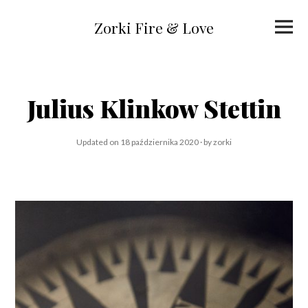
Skip
to
Primar
content
Zorki Fire & Love
Menu
Julius Klinkow Stettin
Updated on
18 października 2020
1
by
zorki
8
p
a
ź
d
z
i
e
r
n
i
k
a
2
0
2
0