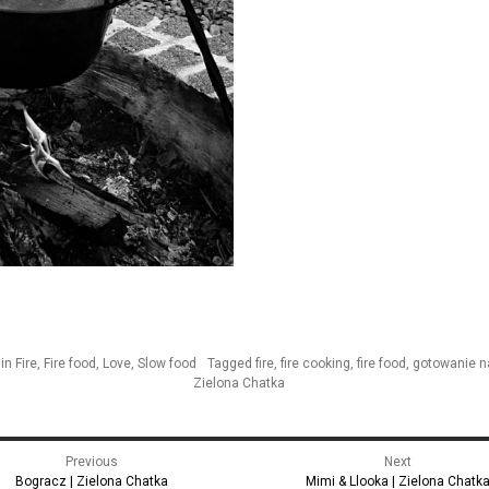
 in
Fire
,
Fire food
,
Love
,
Slow food
Tagged
fire
,
fire cooking
,
fire food
,
gotowanie n
Zielona Chatka
gacja
Previous
Next
u
Previous
Next
Bogracz | Zielona Chatka
Mimi & Llooka | Zielona Chatk