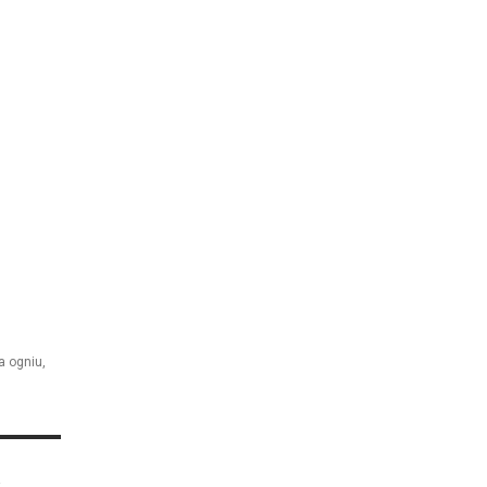
a ogniu
,
a