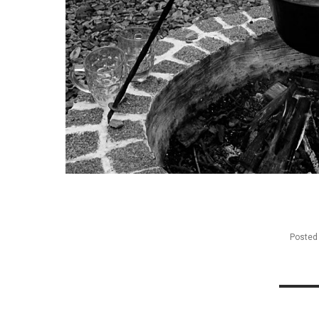
Posted
Nawi
wpis