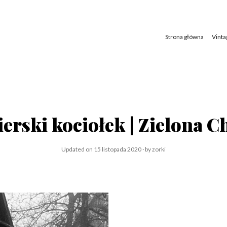
Skip
to
content
Strona główna
Vinta
erski kociołek | Zielona C
Updated on
15 listopada 2020
1
by
zorki
5
l
i
s
t
o
p
a
d
a
2