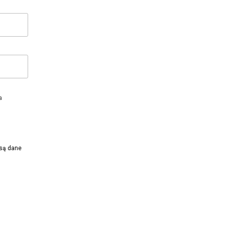
a
 są dane