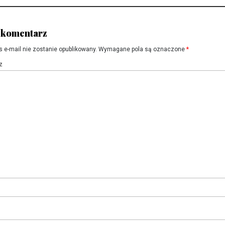
post:
post:
 komentarz
s e-mail nie zostanie opublikowany.
Wymagane pola są oznaczone
*
z