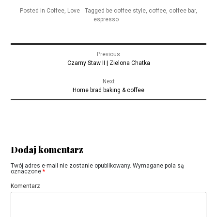
Posted in
Coffee
,
Love
Tagged
be coffee style
,
coffee
,
coffee bar
,
espresso
Nawigacja
Previous
wpisu
Previous
Czarny Staw II | Zielona Chatka
post:
Next
Next
Home brad baking & coffee
post:
Dodaj komentarz
Twój adres e-mail nie zostanie opublikowany.
Wymagane pola są
oznaczone
*
Komentarz