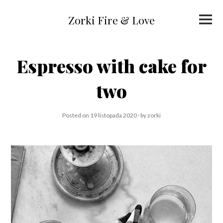
Skip
to
Primar
content
Zorki Fire & Love
Menu
Espresso with cake for
two
Posted on
19 listopada 2020
by
zorki