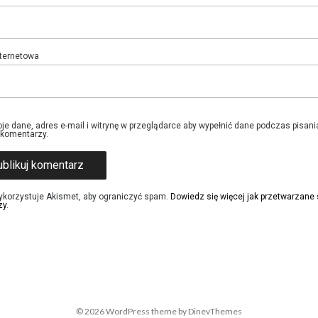
nternetowa
je dane, adres e-mail i witrynę w przeglądarce aby wypełnić dane podczas pisani
 komentarzy.
ykorzystuje Akismet, aby ograniczyć spam.
Dowiedz się więcej jak przetwarzane
zy
.
© 2026
WordPress
theme by
DinevThemes