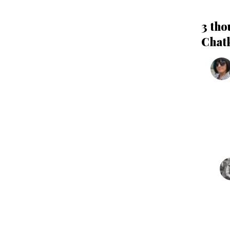
3 tho
Chat