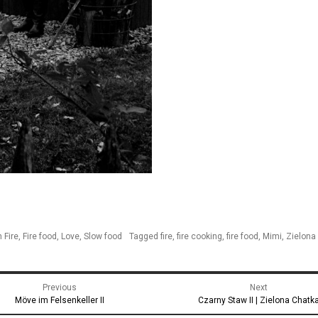
n
Fire
,
Fire food
,
Love
,
Slow food
Tagged
fire
,
fire cooking
,
fire food
,
Mimi
,
Zielona
gacja
Previous
Next
u
Previous
Next
Möve im Felsenkeller II
Czarny Staw II | Zielona Chatk
post:
post: