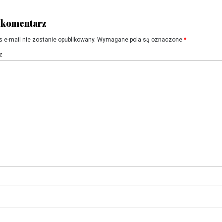
 komentarz
s e-mail nie zostanie opublikowany.
Wymagane pola są oznaczone
*
z