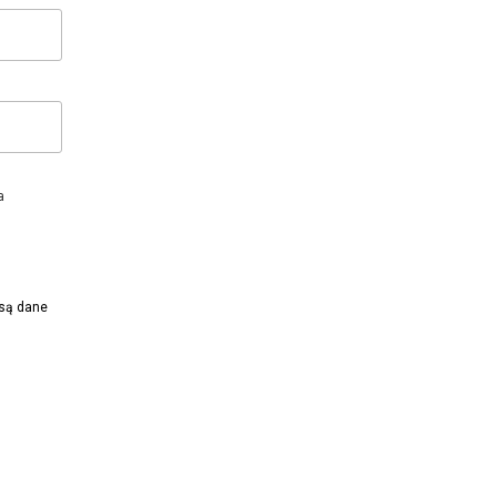
a
 są dane