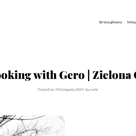
Skip
to
content
Strona główna
Vinta
ooking with Gero | Zielona
Posted on
19 listopada 2020
by
zorki