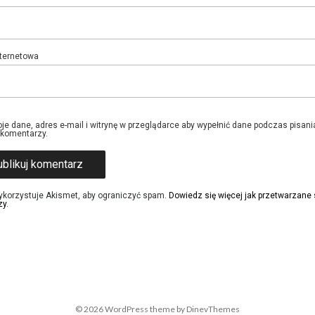
nternetowa
je dane, adres e-mail i witrynę w przeglądarce aby wypełnić dane podczas pisani
 komentarzy.
ykorzystuje Akismet, aby ograniczyć spam.
Dowiedz się więcej jak przetwarzane
zy
.
© 2026
WordPress
theme by
DinevThemes