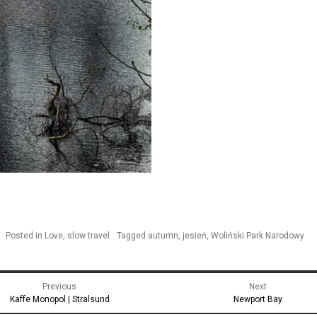
Posted in
Love
,
slow travel
Tagged
autumn
,
jesień
,
Woliński Park Narodowy
gacja
Previous
Next
u
Previous
Next
Kaffe Monopol | Stralsund
Newport Bay
post:
post: