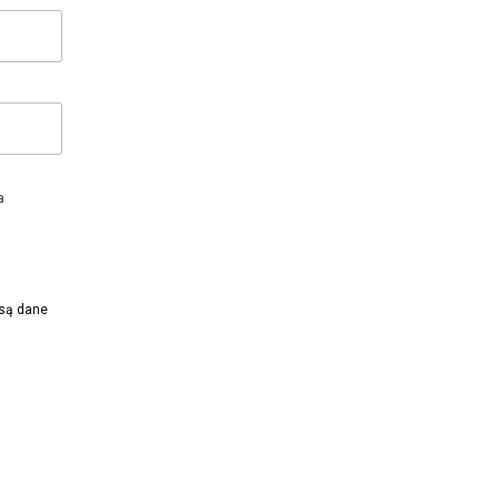
a
 są dane