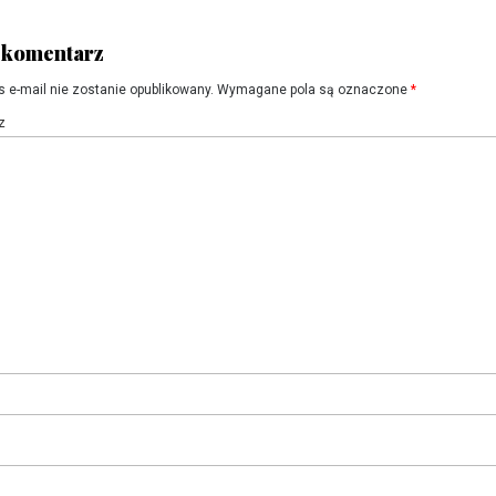
 komentarz
s e-mail nie zostanie opublikowany.
Wymagane pola są oznaczone
*
z