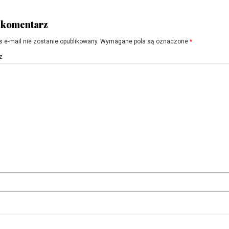
 komentarz
s e-mail nie zostanie opublikowany.
Wymagane pola są oznaczone
*
z