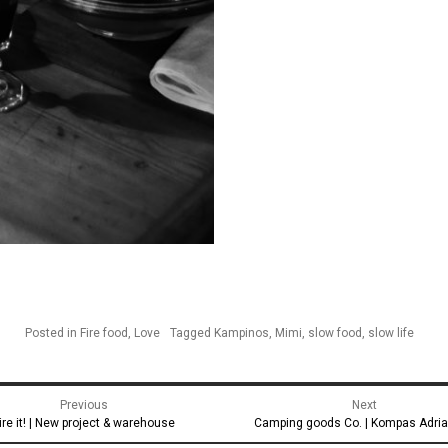
Posted in
Fire food
,
Love
Tagged
Kampinos
,
Mimi
,
slow food
,
slow life
gacja
Previous
Next
u
revious
Next
ire it! | New project & warehouse
Camping goods Co. | Kompas Adri
ost:
post: