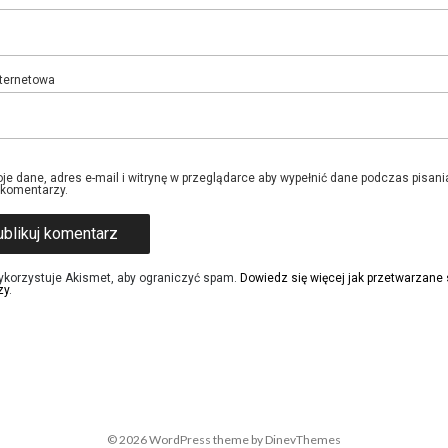
nternetowa
je dane, adres e-mail i witrynę w przeglądarce aby wypełnić dane podczas pisani
 komentarzy.
ykorzystuje Akismet, aby ograniczyć spam.
Dowiedz się więcej jak przetwarzane
zy
.
© 2026
WordPress
theme by
DinevThemes