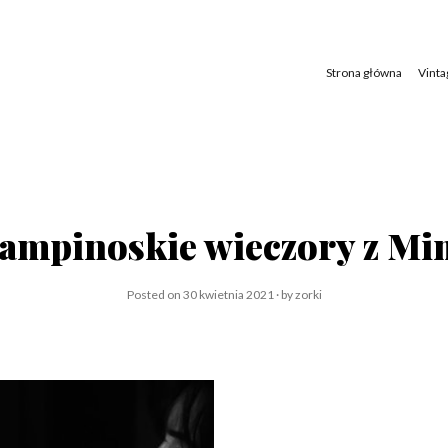
Skip
to
content
Strona główna
Vinta
ampinoskie wieczory z Mi
Posted on
30 kwietnia 2021
by
zorki