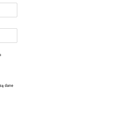
a
 są dane