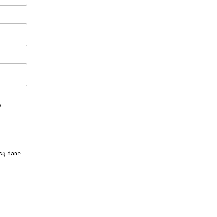
a
 są dane