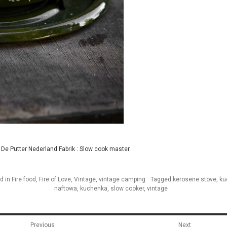
De Putter Nederland Fabrik : Slow cook master
d in
Fire food
,
Fire of Love
,
Vintage
,
vintage camping
Tagged
kerosene stove
,
ku
naftowa
,
kuchenka
,
slow cooker
,
vintage
gacja
Previous
Next