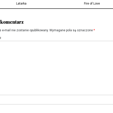
u
Previous
Next
Latarka
Fire of Love
post:
post:
 komentarz
s e-mail nie zostanie opublikowany.
Wymagane pola są oznaczone
*
z