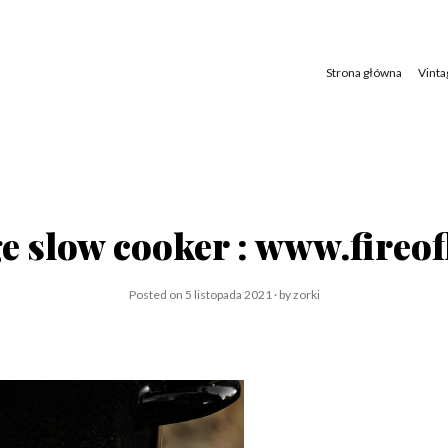
Skip
to
content
Strona główna
Vinta
e slow cooker : www.fireof
Posted on
5 listopada 2021
by
zorki