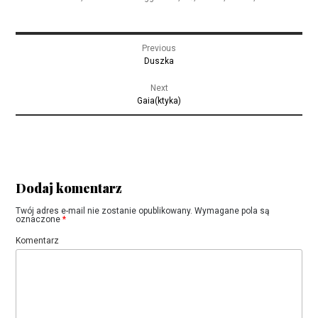
Nawigacja
Previous
wpisu
Previous
Duszka
post:
Next
Next
Gaia(ktyka)
post:
Dodaj komentarz
Twój adres e-mail nie zostanie opublikowany.
Wymagane pola są
oznaczone
*
Komentarz