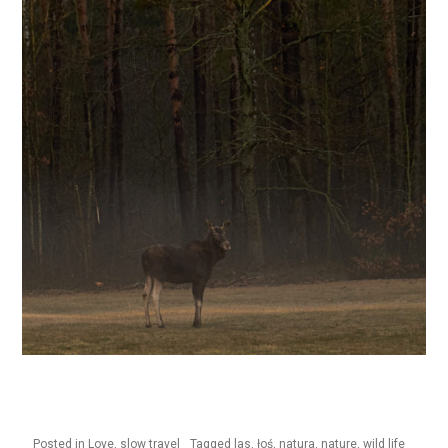
Posted in
Love
,
slow travel
Tagged
las
,
łoś
,
natura
,
nature
,
wild life