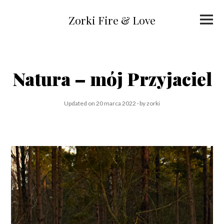
Skip
to
Primar
content
Zorki Fire & Love
Menu
Natura – mój Przyjaciel
Updated on
20 marca 2022
2
by
zorki
0
m
a
r
c
a
2
0
2
2