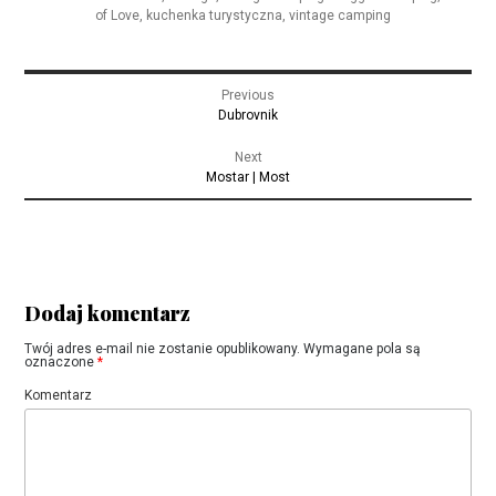
of Love
,
kuchenka turystyczna
,
vintage camping
Nawigacja
Previous
wpisu
Previous
Dubrovnik
post:
Next
Next
Mostar | Most
post:
Dodaj komentarz
Twój adres e-mail nie zostanie opublikowany.
Wymagane pola są
oznaczone
*
Komentarz