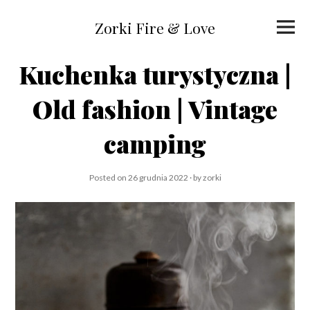
Skip
to
Primar
content
Zorki Fire & Love
Menu
Kuchenka turystyczna |
Old fashion | Vintage
camping
Posted on
26 grudnia 2022
by
zorki