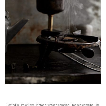
Posted in
Fire of Love
,
Vintage
,
vintage camping
Tagged
camping
,
Fire