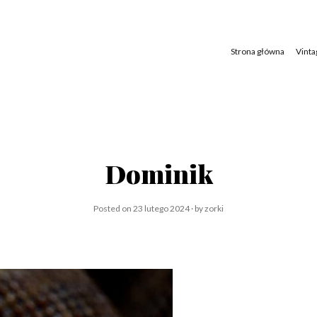
Skip
to
content
Strona główna
Vinta
Dominik
Posted on
23 lutego 2024
by
zorki