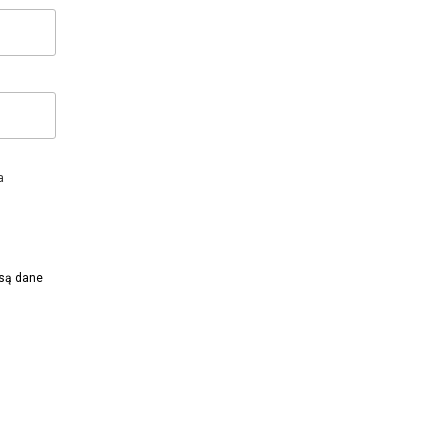
a
 są dane