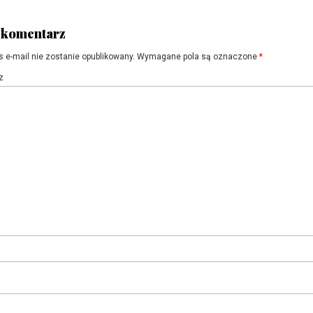
 komentarz
s e-mail nie zostanie opublikowany.
Wymagane pola są oznaczone
*
z