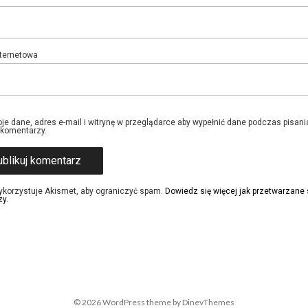
nternetowa
je dane, adres e-mail i witrynę w przeglądarce aby wypełnić dane podczas pisani
 komentarzy.
ykorzystuje Akismet, aby ograniczyć spam.
Dowiedz się więcej jak przetwarzane
zy
.
© 2026
WordPress
theme by
DinevThemes