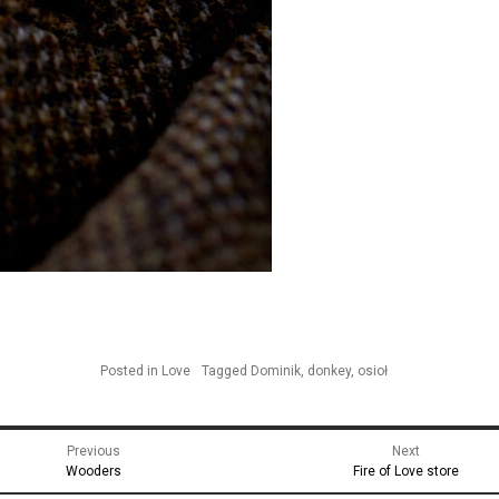
Posted in
Love
Tagged
Dominik
,
donkey
,
osioł
gacja
Previous
Next
u
Previous
Next
Wooders
Fire of Love store
post:
post: