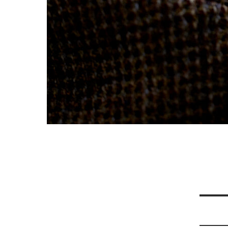
Nawi
wpis