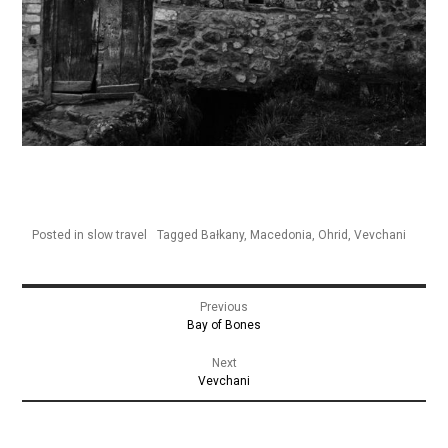
Posted in
slow travel
Tagged
Bałkany
,
Macedonia
,
Ohrid
,
Vevchani
Nawigacja
Previous
wpisu
Previous
Bay of Bones
post:
Next
Next
Vevchani
post: