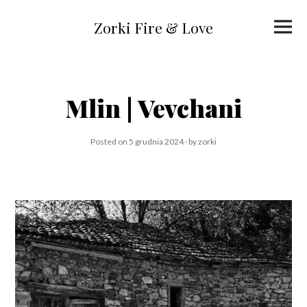
Skip
to
Primar
content
Zorki Fire & Love
Menu
Mlin | Vevchani
Posted on
5 grudnia 2024
by
zorki